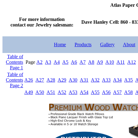
Atlas Paper
For more information
Dave Hanley Cell: 860 - 83
contact our Jewelry salesman:
Home
Products
Gallery
About
Table of
Contents
Page
A2
A3
A4
A5
A6
A7
A8
A9
A10
A11
A12
Page 1
Table of
Contents
A26
A27
A28
A29
A30
A31
A32
A33
A34
A35
Page 2
A49
A50
A51
A52
A53
A54
A55
A56
A57
A58