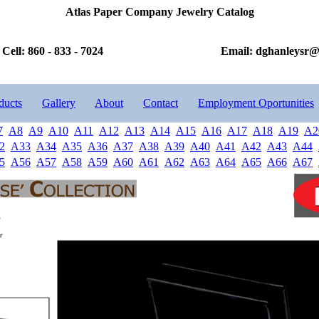
Atlas Paper Company Jewelry Catalog
Cell: 860 - 833 - 7024
Email: dghanleysr
ducts
Gallery
About
Contact
Employment Oportunities
7
A8
A9
A10
A11
A12
A13
A14
A15
A16
A17
A18
A19
A2
2
A33
A34
A35
A36
A37
A38
A39
A40
A41
A42
A43
A44
5
A56
A57
A58
A59
A60
A61
A62
A63
A64
A65
A66
A67