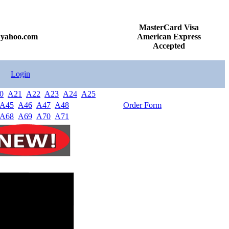
MasterCard Visa
@yahoo.com
American Express
Accepted
Login
0
A21
A22
A23
A24
A25
A45
A46
A47
A48
Order Form
A68
A69
A70
A71