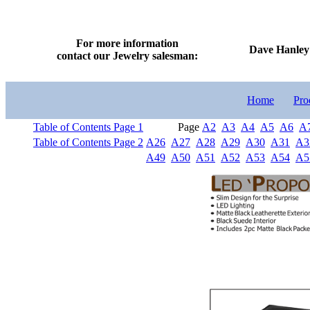
For more information
Dave Hanley 
contact our Jewelry salesman:
Home
Pro
Table of Contents Page 1
Page
A2
A3
A4
A5
A6
A
Table of Contents Page 2
A26
A27
A28
A29
A30
A31
A3
A49
A50
A51
A52
A53
A54
A5