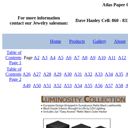
Atlas Paper
For more information
Dave Hanley Cell: 860 - 83
contact our Jewelry salesman:
Home
Products
Gallery
About
Table of
Contents
Page
A2
A3
A4
A5
A6
A7
A8
A9
A10
A11
A12
Page 1
Table of
Contents
A26
A27
A28
A29
A30
A31
A32
A33
A34
A35
Page 2
A49
A50
A51
A52
A53
A54
A55
A56
A57
A58