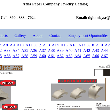
Atlas Paper Company Jewelry Catalog
Cell: 860 - 833 - 7024
Email: dghanleysr
ducts
Gallery
About
Contact
Employment Oportunities
7
A8
A9
A10
A11
A12
A13
A14
A15
A16
A17
A18
A19
A2
2
A33
A34
A35
A36
A37
A38
A39
A40
A41
A42
A43
A44
5
A56
A57
A58
A59
A60
A61
A62
A63
A64
A65
A66
A67