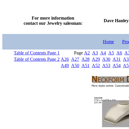
For more information
Dave Hanley 
contact our Jewelry salesman:
Home
Pro
Table of Contents Page 1
Page
A2
A3
A4
A5
A6
A
Table of Contents Page 2
A26
A27
A28
A29
A30
A31
A3
A49
A50
A51
A52
A53
A54
A5