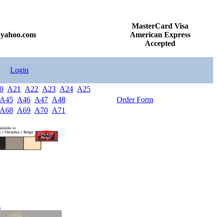
MasterCard Visa
@yahoo.com
American Express
Accepted
Login
0
A21
A22
A23
A24
A25
A45
A46
A47
A48
Order Form
A68
A69
A70
A71