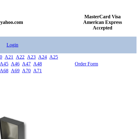
MasterCard Visa
@yahoo.com
American Express
Accepted
Login
0
A21
A22
A23
A24
A25
A45
A46
A47
A48
Order Form
A68
A69
A70
A71