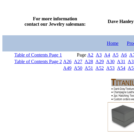
For more information
Dave Hanley 
contact our Jewelry salesman:
Home
Pro
Table of Contents Page 1
Page
A2
A3
A4
A5
A6
A
Table of Contents Page 2
A26
A27
A28
A29
A30
A31
A3
A49
A50
A51
A52
A53
A54
A5