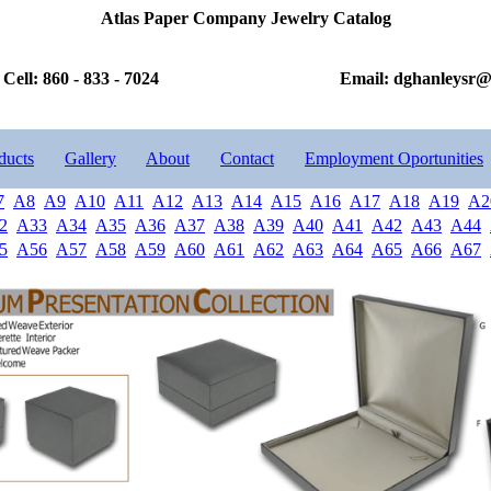
Atlas Paper Company Jewelry Catalog
Cell: 860 - 833 - 7024
Email: dghanleysr
ducts
Gallery
About
Contact
Employment Oportunities
7
A8
A9
A10
A11
A12
A13
A14
A15
A16
A17
A18
A19
A2
2
A33
A34
A35
A36
A37
A38
A39
A40
A41
A42
A43
A44
5
A56
A57
A58
A59
A60
A61
A62
A63
A64
A65
A66
A67