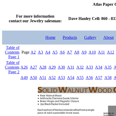
Atlas Paper
For more information
Dave Hanley Cell: 860 - 83
contact our Jewelry salesman:
Home
Products
Gallery
About
Table of
Contents
Page
A2
A3
A4
A5
A6
A7
A8
A9
A10
A11
A12
Page 1
Table of
Contents
A26
A27
A28
A29
A30
A31
A32
A33
A34
A35
Page 2
A49
A50
A51
A52
A53
A54
A55
A56
A57
A58