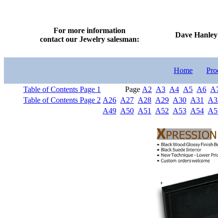
For more information
Dave Hanley 
contact our Jewelry salesman:
Home
Pro
Table of Contents Page 1
Page
A2
A3
A4
A5
A6
A
Table of Contents Page 2
A26
A27
A28
A29
A30
A31
A3
A49
A50
A51
A52
A53
A54
A5