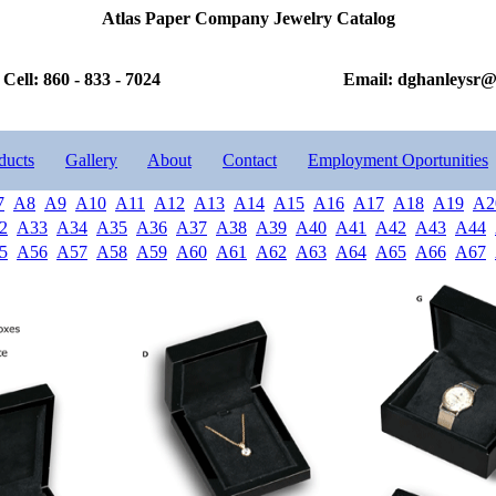
Atlas Paper Company Jewelry Catalog
Cell: 860 - 833 - 7024
Email: dghanleysr
ducts
Gallery
About
Contact
Employment Oportunities
7
A8
A9
A10
A11
A12
A13
A14
A15
A16
A17
A18
A19
A2
2
A33
A34
A35
A36
A37
A38
A39
A40
A41
A42
A43
A44
5
A56
A57
A58
A59
A60
A61
A62
A63
A64
A65
A66
A67