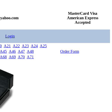
MasterCard Visa
@yahoo.com
American Express
Accepted
Login
0
A21
A22
A23
A24
A25
A45
A46
A47
A48
Order Form
A68
A69
A70
A71