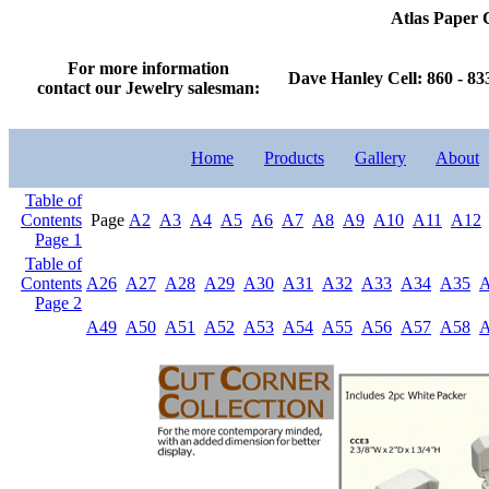
Atlas Paper
For more information
Dave Hanley Cell: 860 - 83
contact our Jewelry salesman:
Home
Products
Gallery
About
Table of
Contents
Page
A2
A3
A4
A5
A6
A7
A8
A9
A10
A11
A12
Page 1
Table of
Contents
A26
A27
A28
A29
A30
A31
A32
A33
A34
A35
Page 2
A49
A50
A51
A52
A53
A54
A55
A56
A57
A58